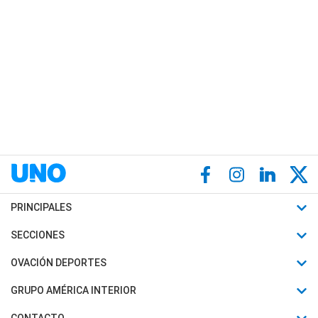
PRINCIPALES
Últimas Noticias
SECCIONES
Política
Horóscopo
OVACIÓN DEPORTES
Sociedad
Motores
Fútbol
GRUPO AMÉRICA INTERIOR
Policiales
Recetas
Mundial
Canal 7 en Vivo