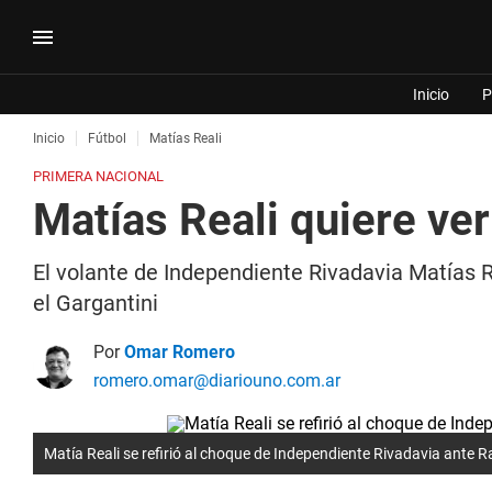
Inicio
P
Inicio
Fútbol
Matías Reali
PRIMERA NACIONAL
Matías Reali quiere ve
El volante de Independiente Rivadavia Matías Re
el Gargantini
Por
Omar Romero
romero.omar@diariouno.com.ar
Matía Reali se refirió al choque de Independiente Rivadavia ante 