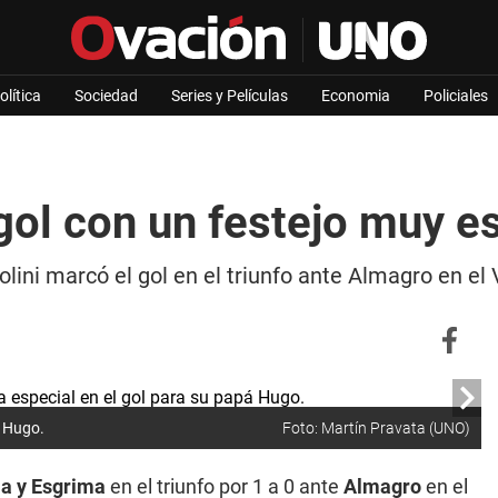
olítica
Sociedad
Series y Películas
Economia
Policiales
gol con un festejo muy e
ini marcó el gol en el triunfo ante Almagro en el V
á Hugo.
Foto: Martín Pravata (UNO)
a y Esgrima
en el triunfo por 1 a 0 ante
Almagro
en el