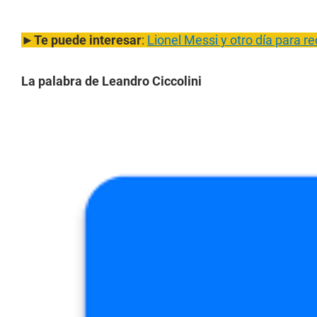
►
Te puede interesar
:
Lionel Messi y otro día para r
La palabra de Leandro Ciccolini