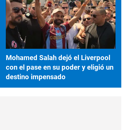
Mohamed Salah dejó el Liverpool
con el pase en su poder y eligió un
destino impensado