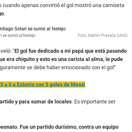
os cuando apenas convirtió el gol mostró una camiseta
go
.
ri se sumó al festejo
Foto: Martín Pravata (UNO)
veló: "
El gol fue dedicado a mi papá que está pasando
e era chiquito y esto es una caricia al alma, le pude
guramente se debe haber emocionado con el gol
"
5 a 0 a Estonia con 5 goles de Messi
partido y para sumar de locales
. Es importante ser
peonato. Fue un partido durísimo, contra un equipo