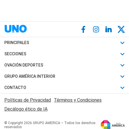
PRINCIPALES
Últimas Noticias
SECCIONES
Política
Horóscopo
OVACIÓN DEPORTES
Sociedad
Motores
Fútbol
GRUPO AMÉRICA INTERIOR
Policiales
Recetas
Mundial
Canal 7 en Vivo
CONTACTO
Judiciales
Trucos caseros
Automovilismo
Radio Nihuil
Acerca de Nosotros
Economia
Políticas de Privacidad
Términos y Condiciones
Series y Películas
Rugby
FM UNA
Contactanos
Decálogo ético de IA
Edictos y Solicitadas
Tenis
Radio Brava
Newsletter
Básquet
© Copyright 2026 GRUPO AMERICA – Todos los derechos
San Juan 8
reservados