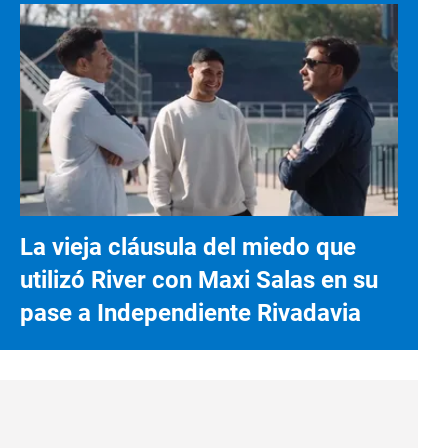
La vieja cláusula del miedo que
utilizó River con Maxi Salas en su
pase a Independiente Rivadavia