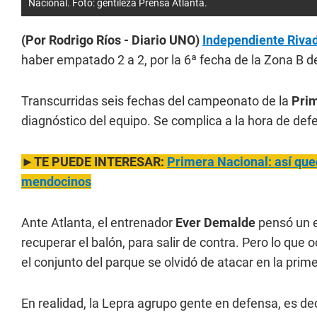
Nacional. Foto: gentileza Prensa Atlanta.
(Por Rodrigo Ríos - Diario UNO)
Independiente Rivada
haber empatado 2 a 2, por la 6ª fecha de la Zona B d
Transcurridas seis fechas del campeonato de la
Prim
diagnóstico del equipo. Se complica a la hora de defend
►TE PUEDE INTERESAR:
Primera Nacional: así qued
mendocinos
Ante Atlanta, el entrenador
Ever Demalde
pensó un e
recuperar el balón, para salir de contra. Pero lo que 
el conjunto del parque se olvidó de atacar en la prim
En realidad, la Lepra agrupo gente en defensa, es de