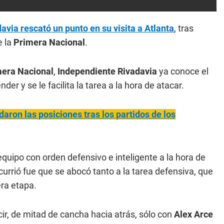
via rescató un punto en su visita a Atlanta
, tras
e la
Primera Nacional
.
era Nacional
,
Independiente Rivadavia
ya conoce el
er y se le facilita la tarea a la hora de atacar.
aron las posiciones tras los partidos de los
quipo con orden defensivo e inteligente a la hora de
ocurrió fue que se abocó tanto a la tarea defensiva, que
era etapa.
cir, de mitad de cancha hacia atrás, sólo con
Alex Arce