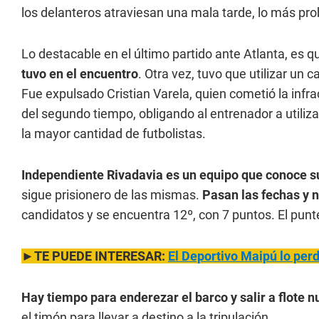
los delanteros atraviesan una mala tarde, lo más pro
Lo destacable en el último partido ante Atlanta, es 
tuvo en el encuentro
. Otra vez, tuvo que utilizar un
Fue expulsado Cristian Varela, quien cometió la infr
del segundo tiempo, obligando al entrenador a utiliz
la mayor cantidad de futbolistas.
Independiente Rivadavia es un equipo que conoce su
sigue prisionero de las mismas.
Pasan las fechas y n
candidatos y se encuentra 12º, con 7 puntos. El punte
►TE PUEDE INTERESAR:
El Deportivo Maipú lo perd
Hay tiempo para enderezar el barco y salir a flote
el timón para llevar a destino a la tripulación.