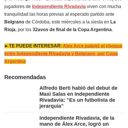
jugadores de
Independiente Rivadavia
viven con mucha
tranquilidad las horas previas al esperado partido ante
Belgrano
de Córdoba, este miércoles a la siesta en
La
Rioja
, por los
32avos de final de la Copa Argentina
.
►TE PUEDE INTERESAR:
Alex Arce palpitó el choque
entre Independiente Rivadavia y Belgrano, por Copa
Argentina
Recomendadas
Alfredo Berti habló del debut de
Maxi Salas en Independiente
Rivadavia: "Es un futbolista de
jerarquía"
Independiente Rivadavia, de la
mano de Álex Arce, logró un