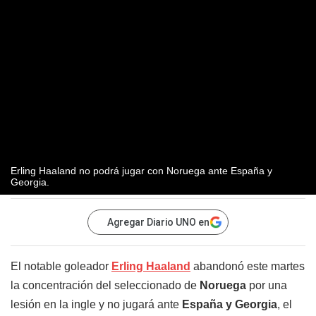
Erling Haaland no podrá jugar con Noruega ante España y
Georgia.
Agregar Diario UNO en
El notable goleador
Erling Haaland
abandonó este martes
la concentración del seleccionado de
Noruega
por una
lesión en la ingle y no jugará ante
España y Georgia
, el