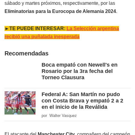
sábado y martes próximos, respectivamente, por las
Eliminatorias para la Eurocopa de Alemania 2024
.
►TE PUEDE INTERESAR:
La Selección argentina
recibió una puñalada inesperada
Recomendadas
Boca empató con Newell's en
Rosario por la 3ra fecha del
Torneo Clausura
Federal A: San Martín no pudo
con Costa Brava y empató 2 a 2
en el inicio de la Reválida
por Walter Vasquez
El atacante del
Manchester City
, compañero del campeón