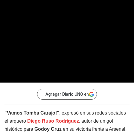
Agregar Diario UNO en
"Vamos Tomba Carajo!"
, expresó en sus redes sociales
el arquero
Diego Ruso Rodríguez
, autor de un gol
histórico para
Godoy Cruz
en su victoria frente a Arsenal.