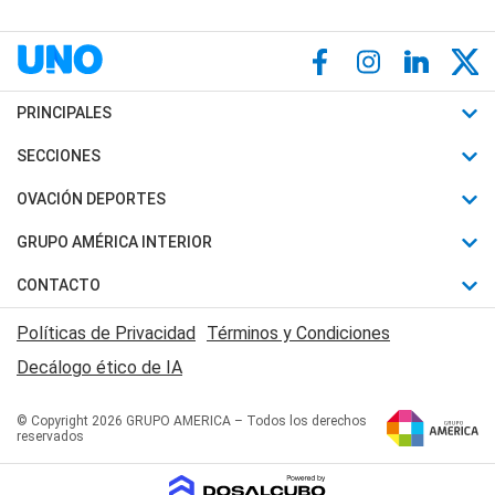
PRINCIPALES
Últimas Noticias
SECCIONES
Política
Horóscopo
OVACIÓN DEPORTES
Sociedad
Motores
Fútbol
GRUPO AMÉRICA INTERIOR
Policiales
Recetas
Mundial
Canal 7 en Vivo
CONTACTO
Judiciales
Trucos caseros
Automovilismo
Radio Nihuil
Acerca de Nosotros
Economia
Políticas de Privacidad
Términos y Condiciones
Series y Películas
Rugby
FM UNA
Contactanos
Decálogo ético de IA
Edictos y Solicitadas
Tenis
Radio Brava
Newsletter
Básquet
© Copyright 2026 GRUPO AMERICA – Todos los derechos
San Juan 8
reservados
Boxeo
Fuera de Juego