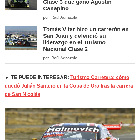
Clase 3 que ganó Agustín
Canapino
por Raúl Adriazola
Tomás Vitar hizo un carrerón en
San Juan y defendió su
liderazgo en el Turismo
Nacional Clase 2
por Raúl Adriazola
► TE PUEDE INTERESAR:
Turismo Carretera: cómo
quedó Julián Santero en la Copa de Oro tras la carrera
de San Nicolás