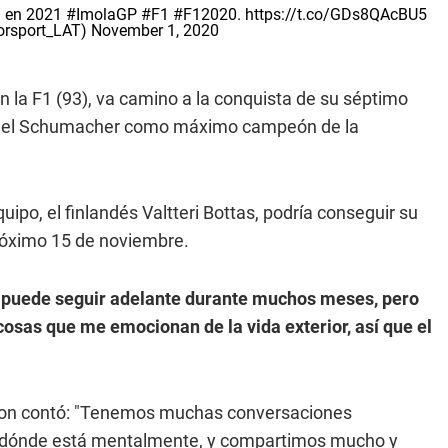
1
en 2021
#ImolaGP
#F1
#F12020
.
https://t.co/GDs8QAcBU5
orsport_LAT)
November 1, 2020
n la F1 (93), va camino a la conquista de su séptimo
ichael Schumacher como máximo campeón de la
po, el finlandés Valtteri Bottas, podría conseguir su
próximo 15 de noviembre.
ue puede seguir adelante durante muchos meses, pero
osas que me emocionan de la vida exterior, así que el
ilton contó: "Tenemos muchas conversaciones
de dónde está mentalmente, y compartimos mucho y