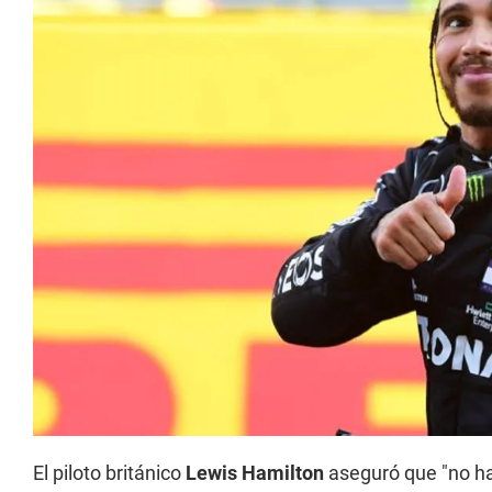
El piloto británico
Lewis Hamilton
aseguró que "no ha