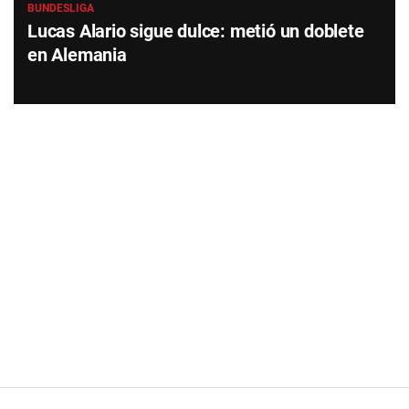
BUNDESLIGA
Lucas Alario sigue dulce: metió un doblete
en Alemania