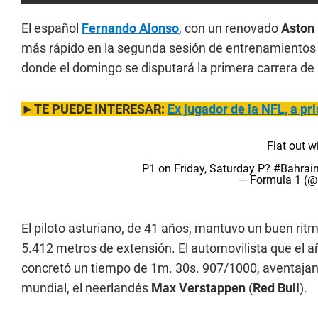
El español
Fernando Alonso
, con un renovado
Aston
más rápido en la segunda sesión de entrenamientos d
donde el domingo se disputará la primera carrera de
►TE PUEDE INTERESAR:
Ex jugador de la NFL, a pri
Flat out 
P1 on Friday, Saturday P?
#Bahrai
— Formula 1 (
El piloto asturiano, de 41 años, mantuvo un buen ritmo
5.412 metros de extensión. El automovilista que el a
concretó un tiempo de 1m. 30s. 907/1000, aventaja
mundial, el neerlandés
Max Verstappen
(
Red Bull
).