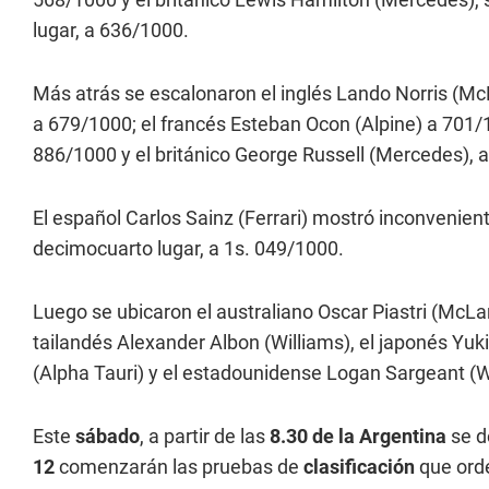
lugar, a 636/1000.
Más atrás se escalonaron el inglés Lando Norris (M
a 679/1000; el francés Esteban Ocon (Alpine) a 701/1
886/1000 y el británico George Russell (Mercedes), 
El español Carlos Sainz (Ferrari) mostró inconvenien
decimocuarto lugar, a 1s. 049/1000.
Luego se ubicaron el australiano Oscar Piastri (McL
tailandés Alexander Albon (Williams), el japonés Yuk
(Alpha Tauri) y el estadounidense Logan Sargeant (W
Este
sábado
, a partir de las
8.30 de la Argentina
se d
12
comenzarán las pruebas de
clasificación
que orde