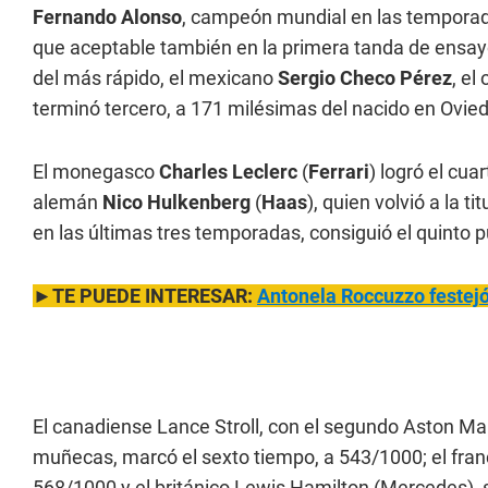
Fernando Alonso
, campeón mundial en las temporad
que aceptable también en la primera tanda de ensa
del más rápido, el mexicano
Sergio Checo Pérez
, el
terminó tercero, a 171 milésimas del nacido en Ovied
El monegasco
Charles Leclerc
(
Ferrari
) logró el cua
alemán
Nico Hulkenberg
(
Haas
), quien volvió a la t
en las últimas tres temporadas, consiguió el quinto 
►TE PUEDE INTERESAR:
Antonela Roccuzzo festejó 
El canadiense Lance Stroll, con el segundo Aston Mar
muñecas, marcó el sexto tiempo, a 543/1000; el franc
568/1000 y el británico Lewis Hamilton (Mercedes),