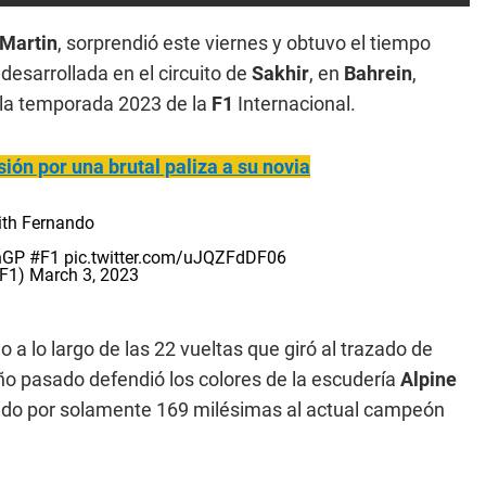
 Martin
, sorprendió este viernes y obtuvo el tiempo
esarrollada en el circuito de
Sakhir
, en
Bahrein
,
 la temporada 2023 de la
F1
Internacional.
sión por una brutal paliza a su novia
with Fernando
nGP
#F1
pic.twitter.com/uJQZFdDF06
@F1)
March 3, 2023
 a lo largo de las 22 vueltas que giró al trazado de
ño pasado defendió los colores de la escudería
Alpine
ndo por solamente 169 milésimas al actual campeón