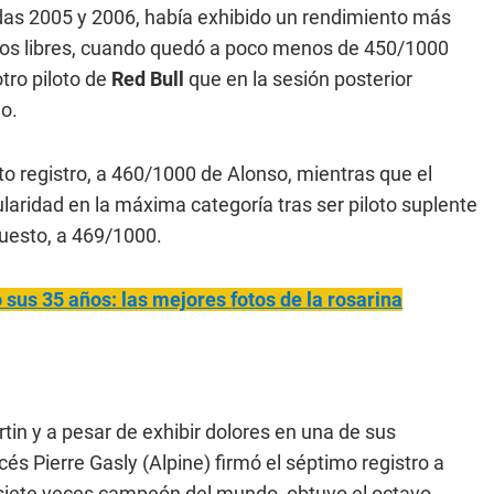
as 2005 y 2006, había exhibido un rendimiento más
yos libres, cuando quedó a poco menos de 450/1000
 otro piloto de
Red Bull
que en la sesión posterior
o.
rto registro, a 460/1000 de Alonso, mientras que el
itularidad en la máxima categoría tras ser piloto suplente
puesto, a 469/1000.
sus 35 años: las mejores fotos de la rosarina
tin y a pesar de exhibir dolores en una de sus
és Pierre Gasly (Alpine) firmó el séptimo registro a
 siete veces campeón del mundo, obtuvo el octavo