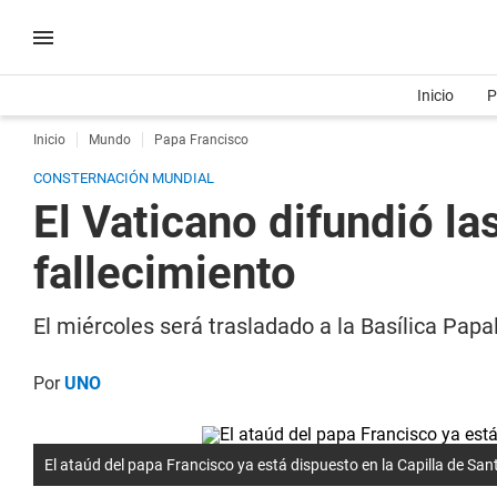
Inicio
P
Inicio
Mundo
Papa Francisco
CONSTERNACIÓN MUNDIAL
El Vaticano difundió la
fallecimiento
El miércoles será trasladado a la Basílica Papa
Por
UNO
El ataúd del papa Francisco ya está dispuesto en la Capilla de San