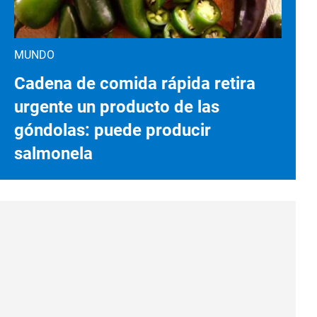
MUNDO
Cadena de comida rápida retira
urgente un producto de las
góndolas: puede producir
salmonela