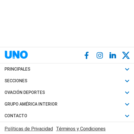
PRINCIPALES
Últimas Noticias
SECCIONES
Política
Horóscopo
OVACIÓN DEPORTES
Sociedad
Motores
Fútbol
GRUPO AMÉRICA INTERIOR
Policiales
Recetas
Mundial
Canal 7 en Vivo
CONTACTO
Judiciales
Trucos caseros
Automovilismo
Radio Nihuil
Acerca de Nosotros
Economia
Políticas de Privacidad
Términos y Condiciones
Series y Películas
Rugby