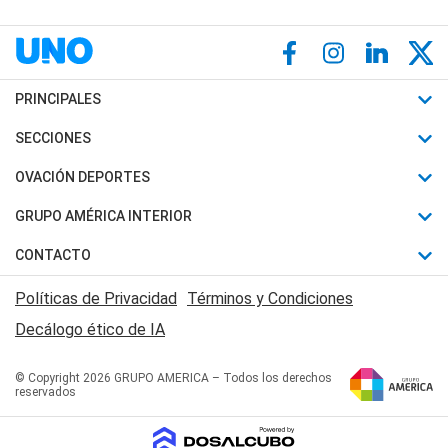
PRINCIPALES
Últimas Noticias
SECCIONES
Política
Horóscopo
OVACIÓN DEPORTES
Sociedad
Motores
Fútbol
GRUPO AMÉRICA INTERIOR
Policiales
Recetas
Mundial
Canal 7 en Vivo
CONTACTO
Judiciales
Trucos caseros
Automovilismo
Radio Nihuil
Acerca de Nosotros
Economia
Políticas de Privacidad
Términos y Condiciones
Series y Películas
Rugby
FM UNA
Contactanos
Decálogo ético de IA
Edictos y Solicitadas
Tenis
Radio Brava
Newsletter
Básquet
© Copyright 2026 GRUPO AMERICA – Todos los derechos
San Juan 8
reservados
Boxeo
Fuera de Juego