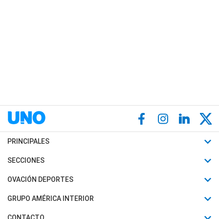
PRINCIPALES
Últimas Noticias
SECCIONES
Política
Horóscopo
OVACIÓN DEPORTES
Sociedad
Motores
Fútbol
GRUPO AMÉRICA INTERIOR
Policiales
Recetas
Mundial
Canal 7 en Vivo
CONTACTO