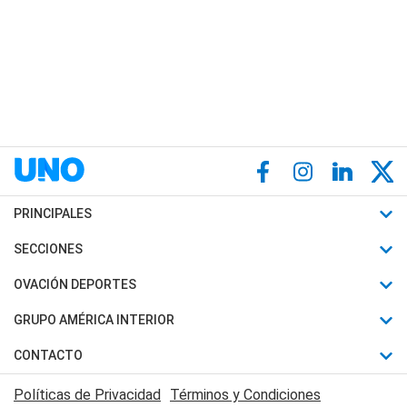
PRINCIPALES
Últimas Noticias
SECCIONES
Política
Horóscopo
OVACIÓN DEPORTES
Sociedad
Motores
Fútbol
GRUPO AMÉRICA INTERIOR
Policiales
Recetas
Mundial
Canal 7 en Vivo
CONTACTO
Judiciales
Trucos caseros
Automovilismo
Radio Nihuil
Acerca de Nosotros
Economia
Políticas de Privacidad
Términos y Condiciones
Series y Películas
Rugby