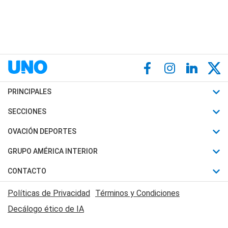
PRINCIPALES
Últimas Noticias
SECCIONES
Política
Horóscopo
OVACIÓN DEPORTES
Sociedad
Motores
Fútbol
GRUPO AMÉRICA INTERIOR
Policiales
Recetas
Mundial
Canal 7 en Vivo
CONTACTO
Judiciales
Trucos caseros
Automovilismo
Radio Nihuil
Acerca de Nosotros
Economia
Políticas de Privacidad
Términos y Condiciones
Series y Películas
Rugby
FM UNA
Contactanos
Decálogo ético de IA
Edictos y Solicitadas
Tenis
Radio Brava
Newsletter