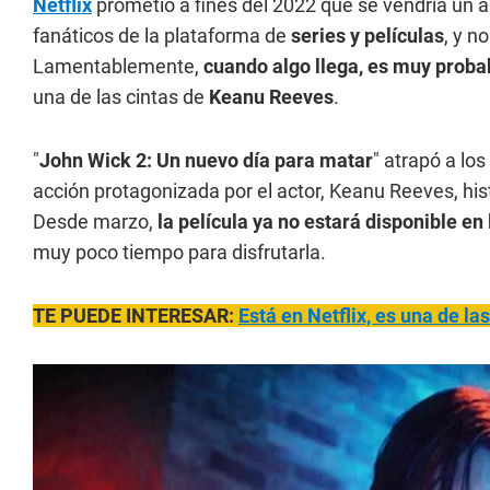
Netflix
prometió a fines del 2022 que se vendría un 
fanáticos de la plataforma de
series y películas
, y n
Lamentablemente,
cuando algo llega, es muy probab
una de las cintas de
Keanu Reeves
.
"
John Wick 2: Un nuevo día para matar
" atrapó a lo
acción protagonizada por el actor, Keanu Reeves, hist
Desde marzo,
la película ya no estará disponible en
muy poco tiempo para disfrutarla.
TE PUEDE INTERESAR:
Está en Netflix, es una de la