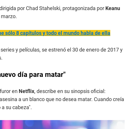
 dirigida por Chad Stahelski, protagonizada por
Keanu
e marzo.
ne sólo 8 capítulos y todo el mundo habla de ella
series y películas, se estrenó el 30 de enero de 2017 y
s.
nuevo día para matar"
 furor en
Netflix
, describe en su sinopsis oficial:
 asesina a un blanco que no desea matar. Cuando creía
o a su cabeza".