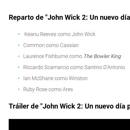
Reparto de "
John Wick 2: Un nuevo día
Keanu Reeves como John Wick
Common como Cassian
Laurence Fishburne como
The Bowler King
Riccardo Scamarcio como Santino D'Antonio
Ian McShane como Winston
Ruby Rose como Ares
Tráiler de "John Wick 2: Un nuevo día p