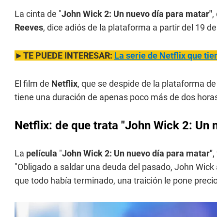
La cinta de "
John Wick 2: Un nuevo día para matar"
,
Reeves
, dice adiós de la plataforma a partir del 19 d
►TE PUEDE INTERESAR:
La serie de Netflix que tie
El film de
Netflix
, que se despide de la plataforma de 
tiene una duración de apenas poco más de dos hora
Netflix: de que trata "
John Wick 2: Un 
La
película
"
John Wick 2: Un nuevo día para matar"
,
"Obligado a saldar una deuda del pasado, John Wick
que todo había terminado, una traición le pone preci