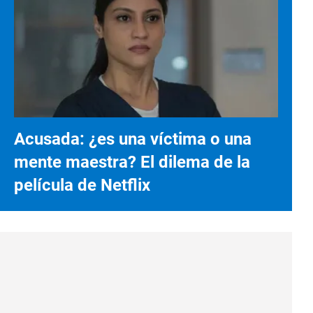
Acusada: ¿es una víctima o una
mente maestra? El dilema de la
película de Netflix