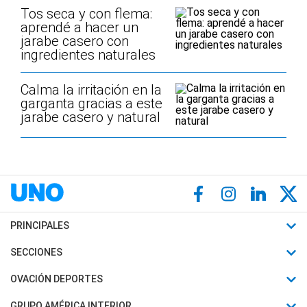
Tos seca y con flema:
aprendé a hacer un
jarabe casero con
ingredientes naturales
Calma la irritación en la
garganta gracias a este
jarabe casero y natural
PRINCIPALES
Últimas Noticias
SECCIONES
Política
Horóscopo
OVACIÓN DEPORTES
Sociedad
Motores
Fútbol
GRUPO AMÉRICA INTERIOR