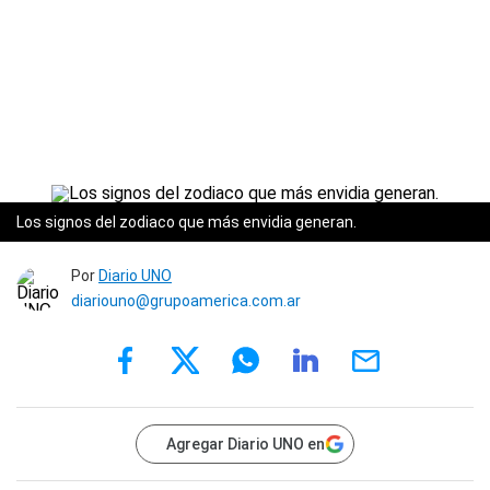
Los signos del zodiaco que más envidia generan.
Por
Diario UNO
diariouno@grupoamerica.com.ar
Agregar Diario UNO en