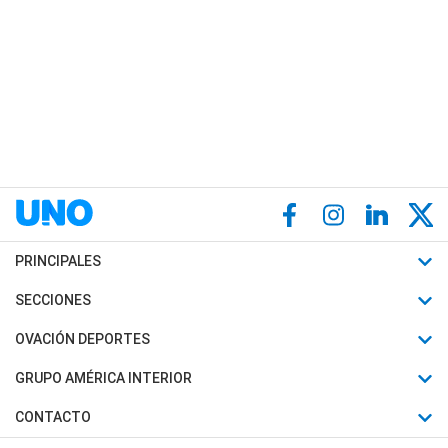
PRINCIPALES
Últimas Noticias
SECCIONES
Política
Horóscopo
OVACIÓN DEPORTES
Sociedad
Motores
Fútbol
GRUPO AMÉRICA INTERIOR
Policiales
Recetas
Mundial
Canal 7 en Vivo
CONTACTO
Judiciales
Trucos caseros
Automovilismo