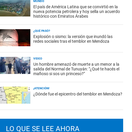
MUNDO
El país de América Latina que se convirtió en la
nueva potencia petrolera y hoy sella un acuerdo
histórico con Emiratos Árabes
¿QUÉ PASÓ?
Explosión o sismo: la versión que inundó las
redes sociales tras el temblor en Mendoza
VIDEO
Un hombre amenazó de muerte a un menor a la
salida del Normal de Tunuyán: "¿Qué te hacés el
mafioso si sos un princeso?"
¡ATENCIÓN!
¿Dónde fue el epicentro del temblor en Mendoza?
LO QUE SE LEE AHORA