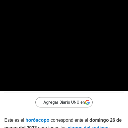
Agregar Diario UNO en
Este es el
horóscopo
correspondiente al
domingo 26 de
marzo del 2023
para todos los
signos del zodiaco
: