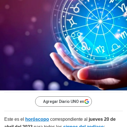
Agregar Diario UNO en
Este es el
horóscopo
correspondiente al
jueves 20 de
abril del 2023
para todos los
signos del zodiaco
: