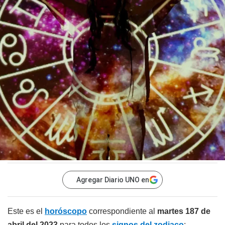
Agregar Diario UNO en
Este es el
horóscopo
correspondiente al
martes 187 de
abril del 2023
para todos los
signos del zodiaco
: