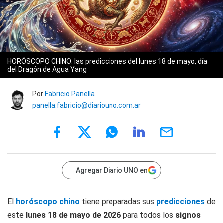
HORÓSCOPO CHINO: las predicciones del lunes 18 de mayo, día
del Dragón de Agua Yang
Por
Fabricio Panella
panella.fabricio@diariouno.com.ar
Agregar Diario UNO en
El
horóscopo chino
tiene preparadas sus
predicciones
de
este
lunes 18 de mayo
de 2026
para todos los
signos