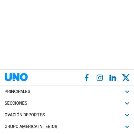
PRINCIPALES
Últimas Noticias
SECCIONES
Política
Horóscopo
OVACIÓN DEPORTES
Sociedad
Motores
Fútbol
GRUPO AMÉRICA INTERIOR
Policiales
Recetas