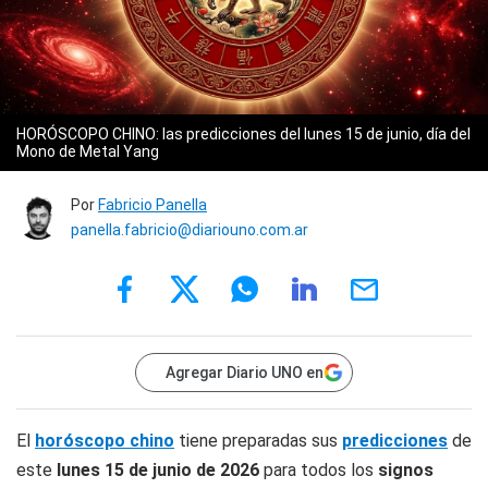
HORÓSCOPO CHINO: las predicciones del lunes 15 de junio, día del
Mono de Metal Yang
Por
Fabricio Panella
panella.fabricio@diariouno.com.ar
Agregar Diario UNO en
El
horóscopo chino
tiene preparadas sus
predicciones
de
este
lunes 15 de junio
de 2026
para todos los
signos