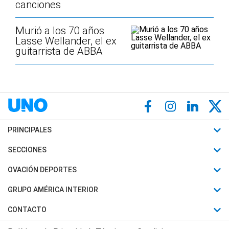
canciones
Murió a los 70 años
Lasse Wellander, el ex
guitarrista de ABBA
PRINCIPALES
Últimas Noticias
SECCIONES
Política
Horóscopo
OVACIÓN DEPORTES
Sociedad
Motores
Fútbol
GRUPO AMÉRICA INTERIOR
Policiales
Recetas
Mundial
Canal 7 en Vivo
CONTACTO
Judiciales
Trucos caseros
Automovilismo
Radio Nihuil