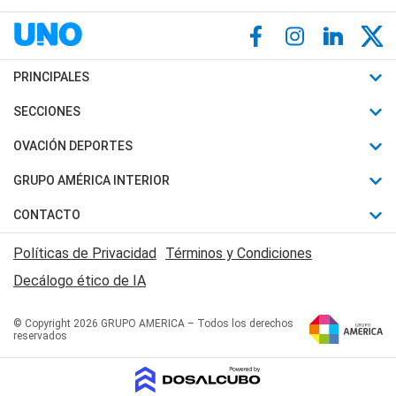
PRINCIPALES
Últimas Noticias
SECCIONES
Política
Horóscopo
OVACIÓN DEPORTES
Sociedad
Motores
Fútbol
GRUPO AMÉRICA INTERIOR
Policiales
Recetas
Mundial
Canal 7 en Vivo
CONTACTO
Judiciales
Trucos caseros
Automovilismo
Radio Nihuil
Acerca de Nosotros
Economia
Políticas de Privacidad
Términos y Condiciones
Series y Películas
Rugby
FM UNA
Contactanos
Decálogo ético de IA
Edictos y Solicitadas
Tenis
Radio Brava
Newsletter
Básquet
© Copyright 2026 GRUPO AMERICA – Todos los derechos
San Juan 8
reservados
Boxeo
Fuera de Juego