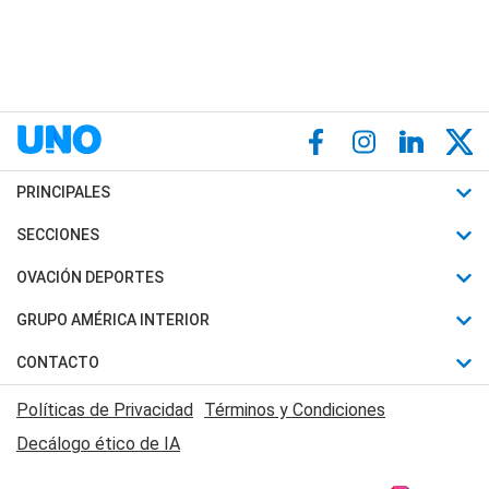
PRINCIPALES
Últimas Noticias
SECCIONES
Política
Horóscopo
OVACIÓN DEPORTES
Sociedad
Motores
Fútbol
GRUPO AMÉRICA INTERIOR
Policiales
Recetas
Mundial
Canal 7 en Vivo
CONTACTO
Judiciales
Trucos caseros
Automovilismo
Radio Nihuil
Acerca de Nosotros
Economia
Políticas de Privacidad
Términos y Condiciones
Series y Películas
Rugby
FM UNA
Contactanos
Decálogo ético de IA
Edictos y Solicitadas
Tenis
Radio Brava
Newsletter