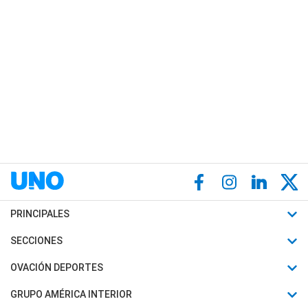
PRINCIPALES
Últimas Noticias
SECCIONES
Política
Horóscopo
OVACIÓN DEPORTES
Sociedad
Motores
Fútbol
GRUPO AMÉRICA INTERIOR
Policiales