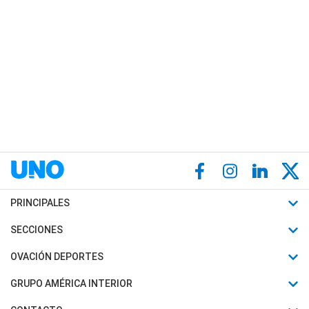
PRINCIPALES
Últimas Noticias
SECCIONES
Política
Horóscopo
OVACIÓN DEPORTES
Sociedad
Motores
Fútbol
GRUPO AMÉRICA INTERIOR
Policiales
Recetas
Mundial