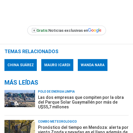
+
Gratis:
Noticias exclusivas en
TEMAS RELACIONADOS
CHINA SUÁREZ
MAURO ICARDI
WANDA NARA
MÁS LEÍDAS
POLO DE ENERGÍA LIMPIA
Las dos empresas que compiten por la obra
del Parque Solar Guaymallén por más de
U$S5,7 millones
COMBO METEOROLÓGICO
Pronóstico del tiempo en Mendoza: alerta por
viento Zonda y nevadas en el llano además de