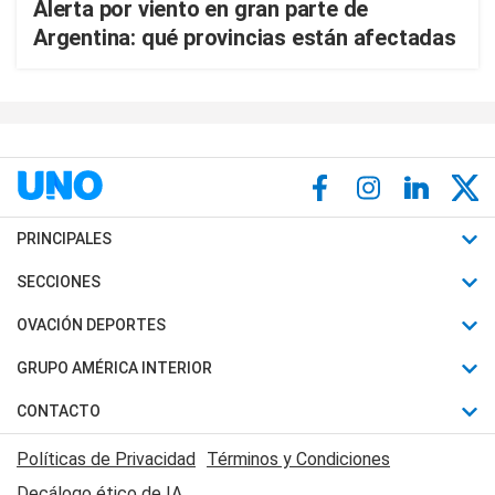
Alerta por viento en gran parte de
Argentina: qué provincias están afectadas
PRINCIPALES
Últimas Noticias
SECCIONES
Política
Horóscopo
OVACIÓN DEPORTES
Sociedad
Motores
Fútbol
GRUPO AMÉRICA INTERIOR
Policiales
Recetas
Mundial
Canal 7 en Vivo
CONTACTO
Judiciales
Trucos caseros
Automovilismo
Radio Nihuil
Acerca de Nosotros
Economia
Políticas de Privacidad
Términos y Condiciones
Series y Películas
Rugby
FM UNA
Contactanos
Decálogo ético de IA