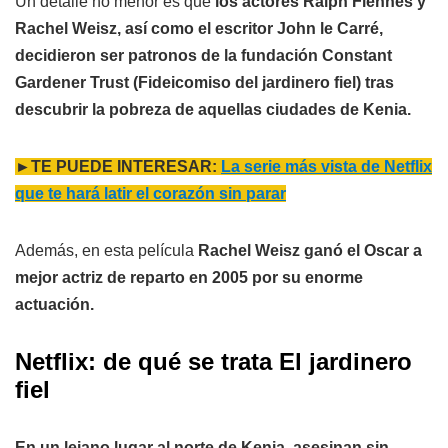
Un detalle no menor es que
los actores Ralph Fiennes y
Rachel Weisz, así como el escritor John le Carré,
decidieron ser patronos de la fundación Constant
Gardener Trust (Fideicomiso del jardinero fiel) tras
descubrir la pobreza de aquellas ciudades de Kenia.
►TE PUEDE INTERESAR:
La serie más vista de Netflix
que te hará latir el corazón sin parar
Además, en esta película
Rachel Weisz ganó el Oscar a
mejor actriz de reparto en 2005 por su enorme
actuación.
Netflix: de qué se trata El jardinero
fiel
En un lejano lugar al norte de Kenia, asesinan sin