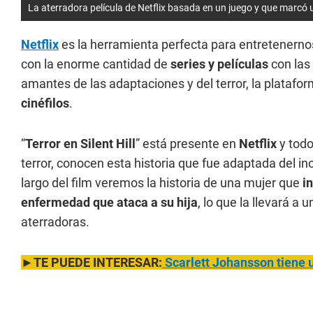
La aterradora película de Netflix basada en un juego y que marcó
Netflix
es la herramienta perfecta para entretenerno
con la enorme cantidad de
series y películas
con las 
amantes de las adaptaciones y del terror, la plataf
cinéfilos
.
“
Terror en Silent Hill
” está presente en
Netflix
y tod
terror, conocen esta historia que fue adaptada del i
largo del film veremos la historia de una mujer que
in
enfermedad que ataca a su hija
, lo que la llevará a
aterradoras.
►TE PUEDE INTERESAR:
Scarlett Johansson tiene u