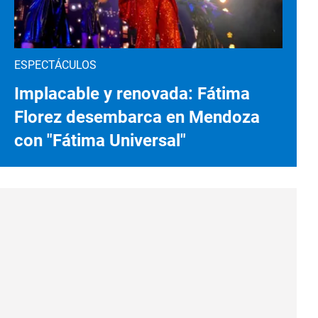
ESPECTÁCULOS
Implacable y renovada: Fátima
Florez desembarca en Mendoza
con "Fátima Universal"