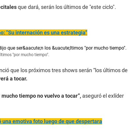
citales
que dará, serán los últimos de "este ciclo".
no: "Su internación es una estrategia"
últimos "por mucho tiempo".
ció que los próximos tres shows serán “los últimos de
erá a tocar.
or mucho tiempo no vuelvo a tocar”,
aseguró el exlíder
 una emotiva foto luego de que despertara