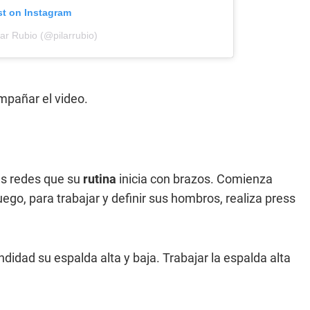
st on Instagram
lar Rubio (@pilarrubio)
ompañar el video.
us redes que su
rutina
inicia con brazos. Comienza
ego, para trabajar y definir sus hombros, realiza press
idad su espalda alta y baja. Trabajar la espalda alta