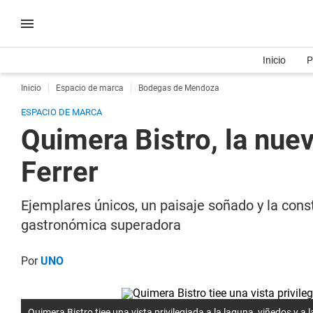
Inicio
P
Inicio
Espacio de marca
Bodegas de Mendoza
ESPACIO DE MARCA
Quimera Bistro, la nu
Ferrer
Ejemplares únicos, un paisaje soñado y la cons
gastronómica superadora
Por
UNO
Quimera Bistro tiee una vista privilegiada a la laguna, viñedos y a