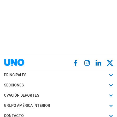
PRINCIPALES
Últimas Noticias
SECCIONES
Política
Horóscopo
OVACIÓN DEPORTES
Sociedad
Motores
Fútbol
GRUPO AMÉRICA INTERIOR
Policiales
Recetas
Mundial
Canal 7 en Vivo
CONTACTO