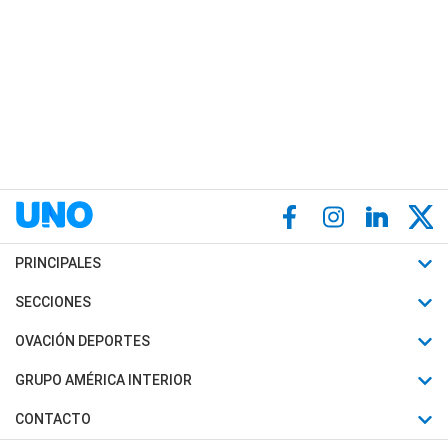
PRINCIPALES
Últimas Noticias
SECCIONES
Política
Horóscopo
OVACIÓN DEPORTES
Sociedad
Motores
Fútbol
GRUPO AMÉRICA INTERIOR
Policiales
Recetas
Mundial
Canal 7 en Vivo
CONTACTO
Judiciales
Trucos caseros
Automovilismo