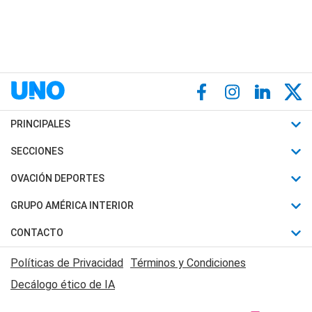
PRINCIPALES
Últimas Noticias
SECCIONES
Política
Horóscopo
OVACIÓN DEPORTES
Sociedad
Motores
Fútbol
GRUPO AMÉRICA INTERIOR
Policiales
Recetas
Mundial
Canal 7 en Vivo
CONTACTO
Judiciales
Trucos caseros
Automovilismo
Radio Nihuil
Acerca de Nosotros
Economia
Políticas de Privacidad
Términos y Condiciones
Series y Películas
Rugby
FM UNA
Contactanos
Decálogo ético de IA
Edictos y Solicitadas
Tenis
Radio Brava
Newsletter