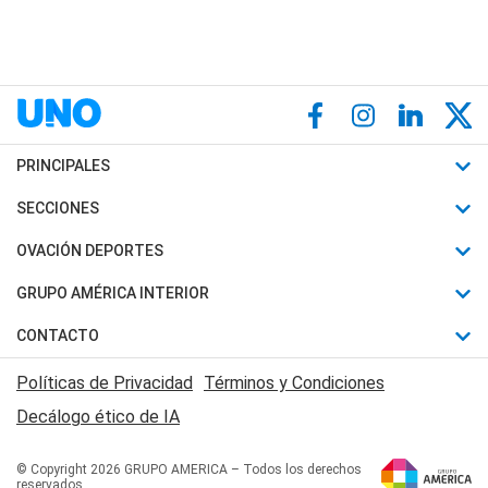
PRINCIPALES
Últimas Noticias
SECCIONES
Política
Horóscopo
OVACIÓN DEPORTES
Sociedad
Motores
Fútbol
GRUPO AMÉRICA INTERIOR
Policiales
Recetas
Mundial
Canal 7 en Vivo
CONTACTO
Judiciales
Trucos caseros
Automovilismo
Radio Nihuil
Acerca de Nosotros
Economia
Políticas de Privacidad
Términos y Condiciones
Series y Películas
Rugby
FM UNA
Contactanos
Decálogo ético de IA
Edictos y Solicitadas
Tenis
Radio Brava
Newsletter
Básquet
© Copyright 2026 GRUPO AMERICA – Todos los derechos
San Juan 8
reservados