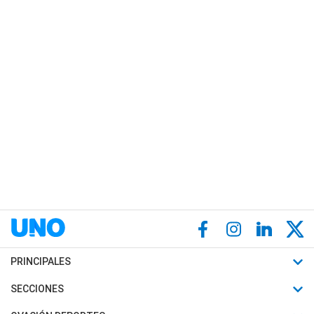
PRINCIPALES
Últimas Noticias
SECCIONES
Política