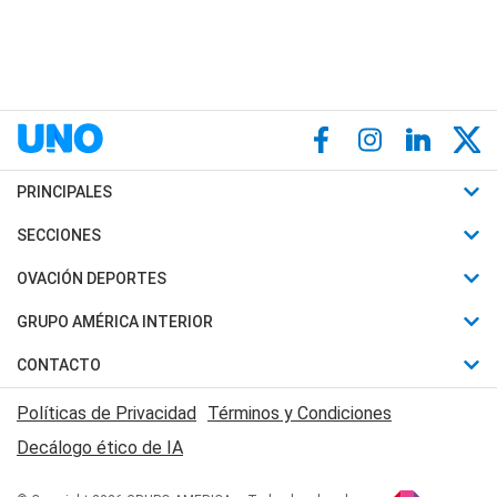
PRINCIPALES
Últimas Noticias
SECCIONES
Política
Horóscopo
OVACIÓN DEPORTES
Sociedad
Motores
Fútbol
GRUPO AMÉRICA INTERIOR
Policiales
Recetas
Mundial
Canal 7 en Vivo
CONTACTO
Judiciales
Trucos caseros
Automovilismo
Radio Nihuil
Acerca de Nosotros
Economia
Políticas de Privacidad
Términos y Condiciones
Series y Películas
Rugby
FM UNA
Contactanos
Decálogo ético de IA
Edictos y Solicitadas
Tenis
Radio Brava
Newsletter