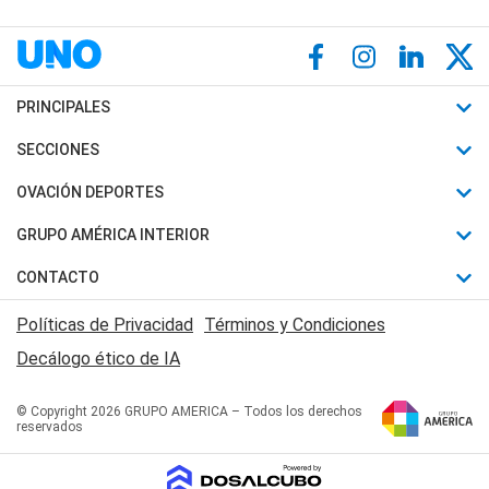
PRINCIPALES
Últimas Noticias
SECCIONES
Política
Horóscopo
OVACIÓN DEPORTES
Sociedad
Motores
Fútbol
GRUPO AMÉRICA INTERIOR
Policiales
Recetas
Mundial
Canal 7 en Vivo
CONTACTO
Judiciales
Trucos caseros
Automovilismo
Radio Nihuil
Acerca de Nosotros
Economia
Políticas de Privacidad
Términos y Condiciones
Series y Películas
Rugby
FM UNA
Contactanos
Decálogo ético de IA
Edictos y Solicitadas
Tenis
Radio Brava
Newsletter
Básquet
© Copyright 2026 GRUPO AMERICA – Todos los derechos
San Juan 8
reservados
Boxeo
Fuera de Juego