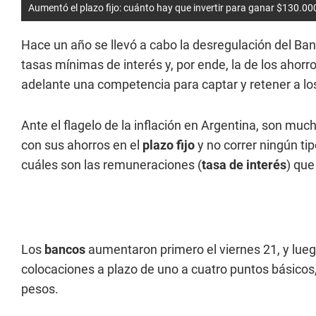
Aumentó el plazo fijo: cuánto hay que invertir para ganar $130.00
Hace un año se llevó a cabo la desregulación del Ban
tasas mínimas de interés y, por ende, la de los ahorr
adelante una competencia para captar y retener a los
Ante el flagelo de la inflación en Argentina, son mu
con sus ahorros en el
plazo fijo
y no correr ningún ti
cuáles son las remuneraciones (
tasa de interés
) que
Los
bancos
aumentaron primero el viernes 21, y lueg
colocaciones a plazo de uno a cuatro puntos básicos,
pesos.