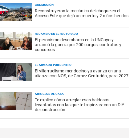
CONMOCIÓN
Reconstruyeron la mecánica del choque en el
Acceso Este que dejó un muerto y 2 niños heridos
RECAMBIO EN EL RECTORADO
El peronismo desembarca en la UNCuyo y
arrancó la guerra por 200 cargos, contratos y
concursos
EL ARMADO, POR DENTRO
El villarruelismo mendocino ya avanza en una
alianza con NOS, de Gómez Centurión, para 2027
ARREGLOS DE CASA
Te explico cómo arreglar esas baldosas
levantadas con las que te tropiezas: con un DIY
de construcción