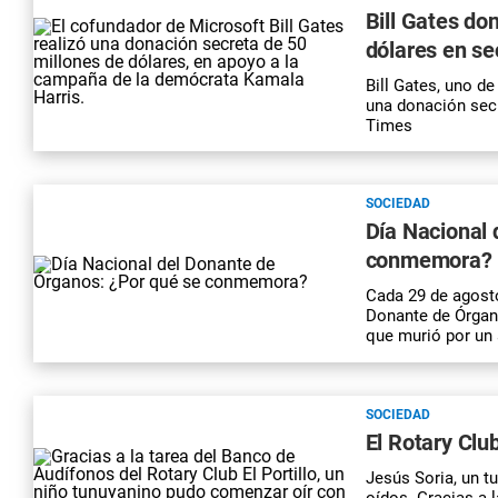
Bill Gates do
dólares en se
Bill Gates, uno d
una donación secr
Times
SOCIEDAD
Día Nacional 
conmemora?
Cada 29 de agost
Donante de Órgano
que murió por un 
SOCIEDAD
El Rotary Clu
Jesús Soria, un t
oídos. Gracias a l