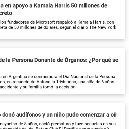
na en apoyo a Kamala Harris 50 millones de
creto
e los fundadores de Microsoft respaldó a Kamala Harris, con
eta de 50 millones de dólares, según el diario The New York
de la Persona Donante de Órganos: ¿Por qué se
o en Argentina se conmemora el Día Nacional de la Persona
s, en recuerdo de Antonella Trivisonno, una niña de 6 años
accidente y su familia tomó la decisión
b donó audífonos y un niño pudo comenzar a oír
unuyanino de 8 años, nació prematuro y tuvo secuelas en sus
a donación del del Rotary Club El Portillo ahora puede oír