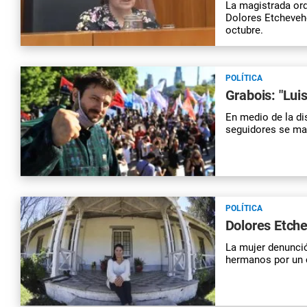
La magistrada ord
Dolores Etchevehe
octubre.
POLÍTICA
Grabois: "Lui
En medio de la dis
seguidores se man
POLÍTICA
Dolores Etche
La mujer denunció
hermanos por un 