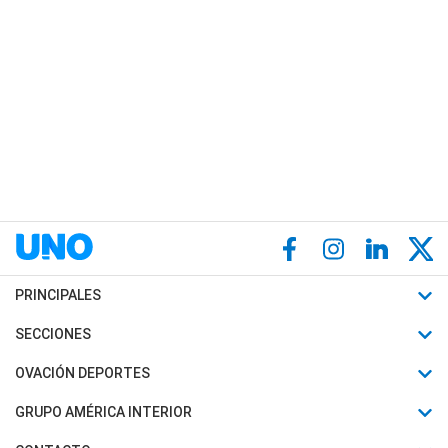
PRINCIPALES
Últimas Noticias
SECCIONES
Política
Horóscopo
OVACIÓN DEPORTES
Sociedad
Motores
Fútbol
GRUPO AMÉRICA INTERIOR
Policiales
Recetas
Mundial